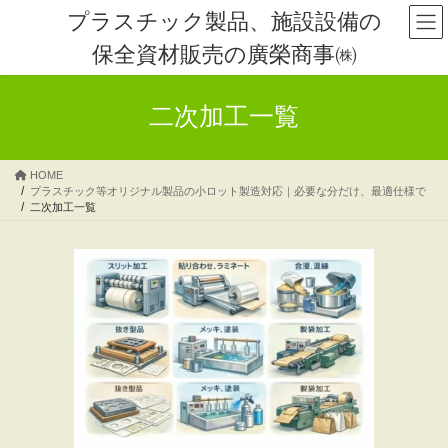
コ
ナ
プラスチック製品、施設設備の
ン
ビ
保全資材販売の廣榮商事㈱
テ
ゲ
ン
ー
ツ
シ
二次加工一覧
へ
ョ
ス
ン
キ
に
HOME
ッ
移
プラスチック等オリジナル製品の小ロット製造対応｜必要な分だけ、最適仕様で
プ
動
二次加工一覧