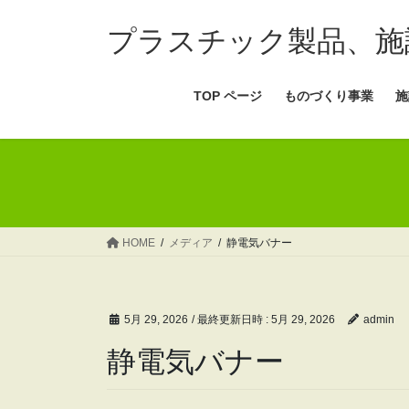
コ
ナ
ン
ビ
プラスチック製品、施
テ
ゲ
ン
ー
TOP ページ
ものづくり事業
施
ツ
シ
へ
ョ
ス
ン
キ
に
ッ
移
プ
動
HOME
メディア
静電気バナー
5月 29, 2026
/ 最終更新日時 :
5月 29, 2026
admin
静電気バナー