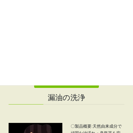
い等、作業員様の大事に至
る前の日常的な足元安全管
理のお役立てにっ!!
〇製品形状:マット、モッ
プ、ワイパー
▼資料ダウンロードはこちらから▼
こちらをクリック
漏油の洗浄
〇製品概要:天然由来成分で
頑固な油汚れ・臭気等を安