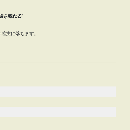
場を離れる
“
は確実に落ちます。