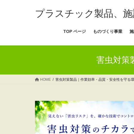
コ
ナ
ン
ビ
プラスチック製品、施
テ
ゲ
ン
ー
TOP ページ
ものづくり事業
施
ツ
シ
へ
ョ
ス
ン
キ
に
害虫対策
ッ
移
プ
動
HOME
害虫対策製品｜作業効率・品質・安全性を守る