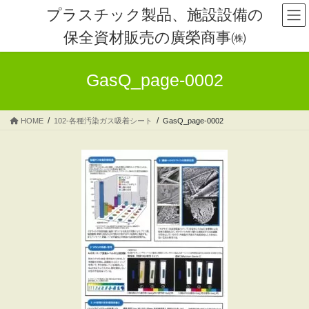
コ
ナ
プラスチック製品、施設設備の
ン
ビ
保全資材販売の廣榮商事㈱
テ
ゲ
ン
ー
ツ
シ
GasQ_page-0002
へ
ョ
ス
ン
キ
に
HOME
102-各種汚染ガス吸着シート
GasQ_page-0002
ッ
移
プ
動