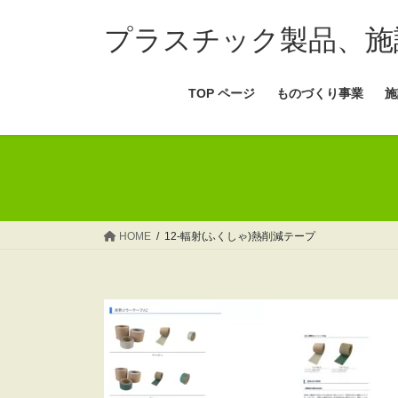
コ
ナ
ン
ビ
プラスチック製品、施
テ
ゲ
ン
ー
TOP ページ
ものづくり事業
施
ツ
シ
へ
ョ
ス
ン
キ
に
ッ
移
プ
動
HOME
12-輻射(ふくしゃ)熱削減テープ