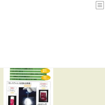
コ
ナ
プラスチック製品、施設設備の
ン
ビ
保全資材販売の廣榮商事㈱
テ
ゲ
ン
ー
ツ
シ
18-吐しゃ物緊急・安全処理製品
へ
ョ
ス
ン
キ
に
HOME
18-吐しゃ物緊急・安全処理製品
ッ
移
プ
動