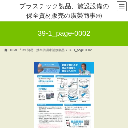
コ
ナ
プラスチック製品、施設設備の
ン
ビ
保全資材販売の廣榮商事㈱
テ
ゲ
ン
ー
ツ
シ
39-1_page-0002
へ
ョ
ス
ン
キ
に
HOME
39-簡易・効率的漏水補修製品
39-1_page-0002
ッ
移
プ
動