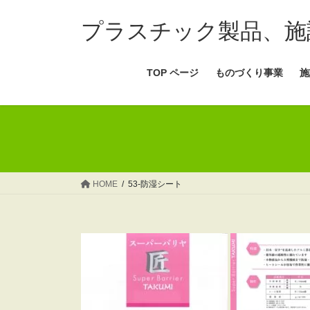
コ
ナ
ン
ビ
プラスチック製品、施
テ
ゲ
ン
ー
TOP ページ
ものづくり事業
施
ツ
シ
へ
ョ
ス
ン
キ
に
ッ
移
プ
動
HOME
53-防湿シート