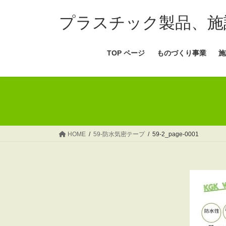
コ
ナ
ン
ビ
プラスチック製品、施
テ
ゲ
ン
ー
TOP ページ
ものづくり事業
施
ツ
シ
へ
ョ
ス
ン
キ
に
ッ
移
プ
動
HOME
59-防水気密テープ
59-2_page-0001