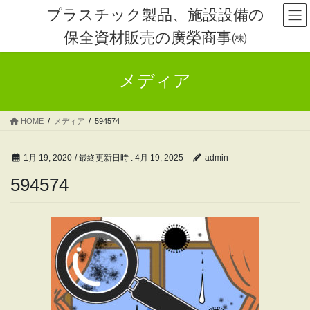
コ
ナ
プラスチック製品、施設設備の
ン
ビ
保全資材販売の廣榮商事㈱
テ
ゲ
ン
ー
ツ
シ
メディア
へ
ョ
ス
ン
キ
に
HOME
メディア
594574
ッ
移
プ
動
1月 19, 2020
/ 最終更新日時 :
4月 19, 2025
admin
594574