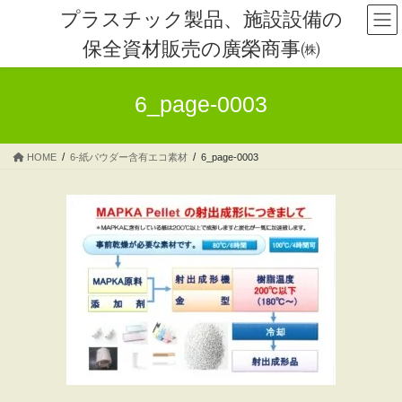
コ
ナ
プラスチック製品、施設設備の
ン
ビ
保全資材販売の廣榮商事㈱
テ
ゲ
ン
ー
ツ
シ
6_page-0003
へ
ョ
ス
ン
キ
に
HOME
6-紙パウダー含有エコ素材
6_page-0003
ッ
移
プ
動