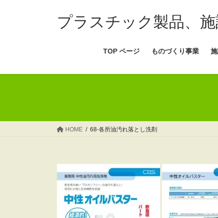
コ
ナ
ン
ビ
プラスチック製品、施
テ
ゲ
ン
ー
TOP ページ
ものづくり事業
施
ツ
シ
へ
ョ
ス
ン
キ
に
ッ
移
プ
動
HOME
68-各所油汚れ落とし洗剤