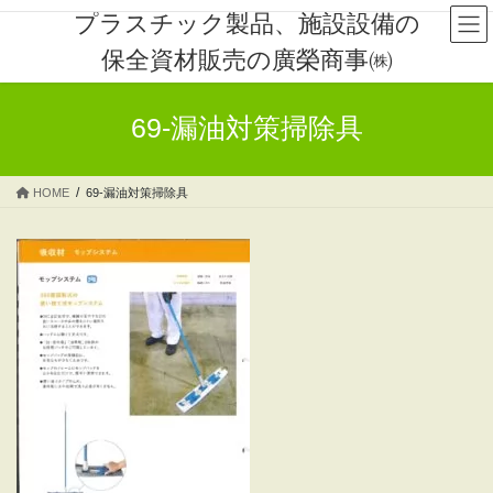
コ
ナ
プラスチック製品、施設設備の
ン
ビ
保全資材販売の廣榮商事㈱
テ
ゲ
ン
ー
ツ
シ
69-漏油対策掃除具
へ
ョ
ス
ン
キ
に
HOME
69-漏油対策掃除具
ッ
移
プ
動