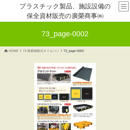
コ
ナ
プラスチック製品、施設設備の
ン
ビ
保全資材販売の廣榮商事㈱
テ
ゲ
ン
ー
ツ
シ
73_page-0002
へ
ョ
ス
ン
キ
に
HOME
73-簡易移動式オイルパン
73_page-0002
ッ
移
プ
動