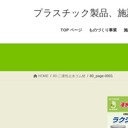
コ
ナ
ン
ビ
プラスチック製品、施
テ
ゲ
ン
ー
TOP ページ
ものづくり事業
施
ツ
シ
へ
ョ
ス
ン
キ
に
ッ
移
プ
動
HOME
80-二液性止水ゴム材
80_page-0001