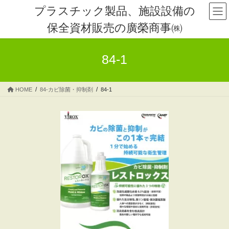
コ
ナ
プラスチック製品、施設設備の
ン
ビ
保全資材販売の廣榮商事㈱
テ
ゲ
ン
ー
ツ
シ
84-1
へ
ョ
ス
ン
キ
に
HOME
84-カビ除菌・抑制剤
84-1
ッ
移
プ
動