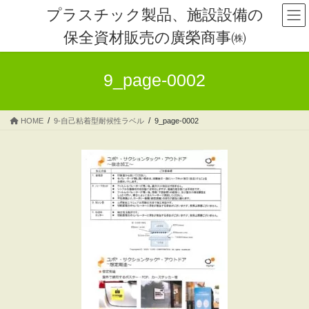
コ
ナ
プラスチック製品、施設設備の
ン
ビ
保全資材販売の廣榮商事㈱
テ
ゲ
ン
ー
ツ
シ
9_page-0002
へ
ョ
ス
ン
キ
に
HOME
9-自己粘着型耐候性ラベル
9_page-0002
ッ
移
プ
動