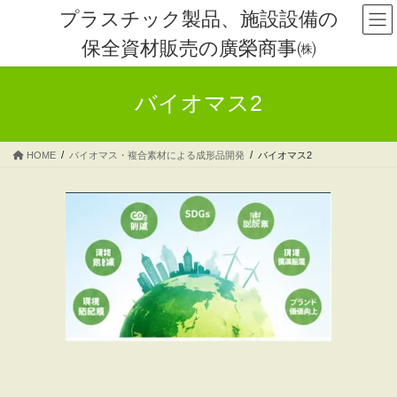
コ
ナ
プラスチック製品、施設設備の
ン
ビ
保全資材販売の廣榮商事㈱
テ
ゲ
ン
ー
ツ
シ
バイオマス2
へ
ョ
ス
ン
キ
に
HOME
バイオマス・複合素材による成形品開発
バイオマス2
ッ
移
プ
動