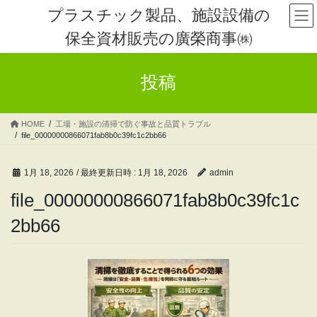
コ
ナ
プラスチック製品、施設設備の
ン
ビ
保全資材販売の廣榮商事㈱
テ
ゲ
ン
ー
ツ
シ
投稿
へ
ョ
ス
ン
キ
に
HOME
工場・施設の清掃で防ぐ事故と品質トラブル
ッ
移
file_00000000866071fab8b0c39fc1c2bb66
プ
動
1月 18, 2026
/ 最終更新日時 :
1月 18, 2026
admin
file_00000000866071fab8b0c39fc1c
2bb66