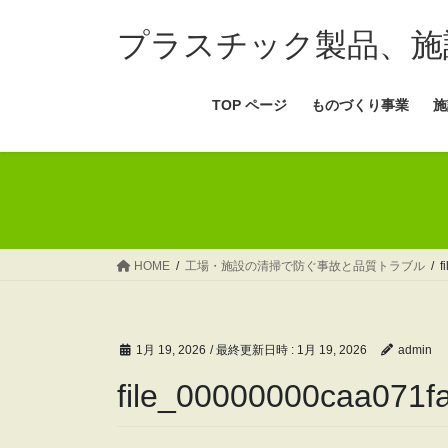
コ
ナ
ン
ビ
プラスチック製品、施
テ
ゲ
ン
ー
TOP ページ
ものづくり事業
施
ツ
シ
へ
ョ
ス
ン
キ
に
ッ
移
プ
動
HOME
工場・施設の清掃で防ぐ事故と品質トラブル
f
1月 19, 2026
/ 最終更新日時 :
1月 19, 2026
admin
file_00000000caa071