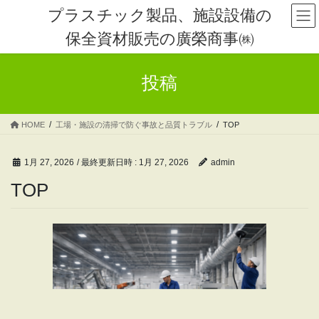
コ
ナ
プラスチック製品、施設設備の
ン
ビ
保全資材販売の廣榮商事㈱
テ
ゲ
ン
ー
ツ
シ
投稿
へ
ョ
ス
ン
キ
に
HOME
工場・施設の清掃で防ぐ事故と品質トラブル
TOP
ッ
移
プ
動
1月 27, 2026
/ 最終更新日時 :
1月 27, 2026
admin
TOP