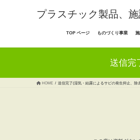
コ
ナ
ン
ビ
プラスチック製品、施
テ
ゲ
ン
ー
TOP ページ
ものづくり事業
施
ツ
シ
へ
ョ
ス
ン
キ
に
送信完
ッ
移
プ
動
HOME
送信完了(湿気・結露によるサビの発生抑止、除去