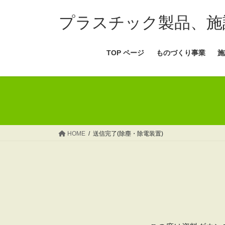
コ
ナ
ン
ビ
プラスチック製品、施
テ
ゲ
ン
ー
TOP ページ
ものづくり事業
施
ツ
シ
へ
ョ
ス
ン
キ
に
ッ
移
プ
動
HOME
送信完了(除塵・除電装置)