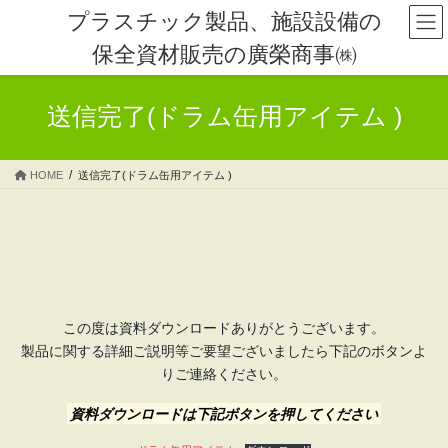
コ
ナ
プラスチック製品、施設設備の
ン
ビ
保全資材販売の廣榮商事㈱
テ
ゲ
ン
ー
ツ
シ
送信完了(ドラム缶用アイテム )
へ
ョ
ス
ン
キ
に
HOME
送信完了(ドラム缶用アイテム )
ッ
移
プ
動
この度は資料ダウンロードありがとうございます。
製品に関する詳細ご説明等ご要望ございましたら下記のボタンよ
りご連絡ください。
資料ダウンロードは下記ボタンを押してください