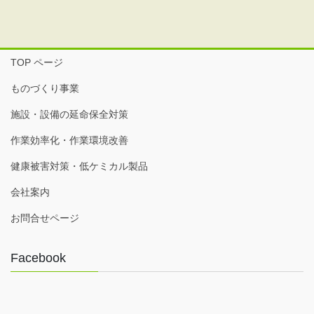
け
れ
ば
今
回
TOP ページ
の
お
ものづくり事業
困
り
施設・設備の延命保全対策
事
作業効率化・作業環境改善
を
ご
健康被害対策・低ケミカル製品
教
示
会社案内
下
さ
お問合せページ
い
(
任
Facebook
意
)
お
名