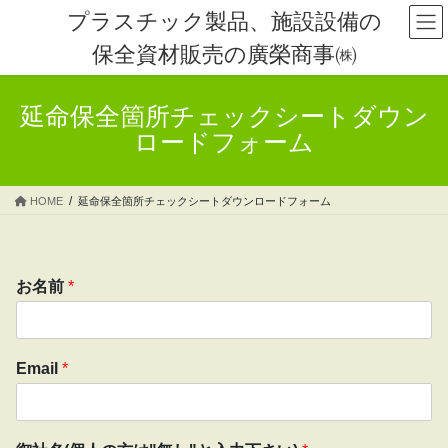
コ
ナ
プラスチック製品、施設設備の
ン
ビ
保全資材販売の廣榮商事㈱
テ
ゲ
ン
ー
ツ
シ
延命保全箇所チェックシートダウン
へ
ョ
ス
ン
ロードフォーム
キ
に
ッ
移
プ
動
HOME
延命保全箇所チェックシートダウンロードフォーム
お名前
*
よ
Email
*
ろ
し
け
れ