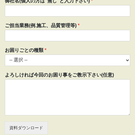
御社名(個人の方は"無し"と入力下さい)
*
ば
今
回
の
ご担当業務(例.施工、品質管理等)
*
お
困
り
事
お困りごとの種類
*
を
ご
教
示
よろしければ今回のお困り事をご教示下さい(任意)
下
さ
い
(
任
意
)
よ
ろ
資料ダウンロード
し