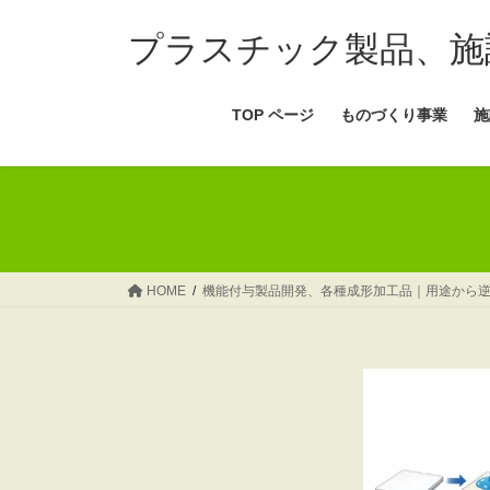
コ
ナ
ン
ビ
プラスチック製品、施
テ
ゲ
ン
ー
TOP ページ
ものづくり事業
施
ツ
シ
へ
ョ
ス
ン
キ
に
ッ
移
プ
動
HOME
機能付与製品開発、各種成形加工品｜用途から