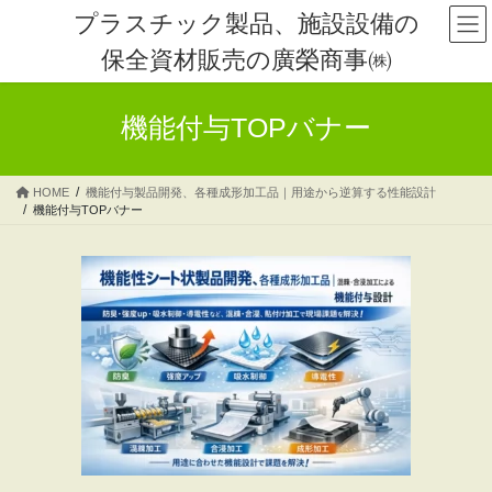
コ
ナ
プラスチック製品、施設設備の
ン
ビ
保全資材販売の廣榮商事㈱
テ
ゲ
ン
ー
ツ
シ
機能付与TOPバナー
へ
ョ
ス
ン
キ
に
HOME
機能付与製品開発、各種成形加工品｜用途から逆算する性能設計
ッ
移
機能付与TOPバナー
プ
動