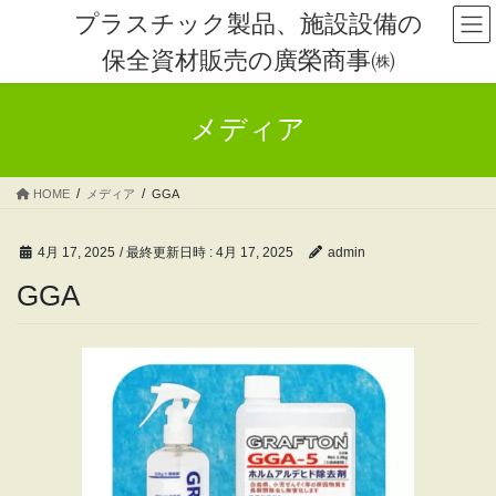
コ
ナ
プラスチック製品、施設設備の
ン
ビ
保全資材販売の廣榮商事㈱
テ
ゲ
ン
ー
ツ
シ
メディア
へ
ョ
ス
ン
キ
に
HOME
メディア
GGA
ッ
移
プ
動
4月 17, 2025
/ 最終更新日時 :
4月 17, 2025
admin
GGA