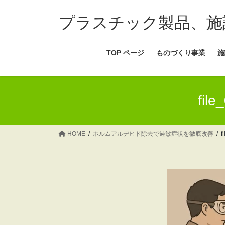
コ
ナ
ン
ビ
プラスチック製品、施
テ
ゲ
ン
ー
TOP ページ
ものづくり事業
施
ツ
シ
へ
ョ
ス
ン
キ
に
fil
ッ
移
プ
動
HOME
ホルムアルデヒド除去で過敏症状を徹底改善
f