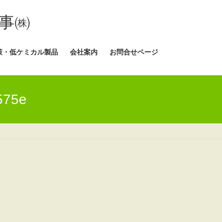
事㈱
策・低ケミカル製品
会社案内
お問合せページ
575e