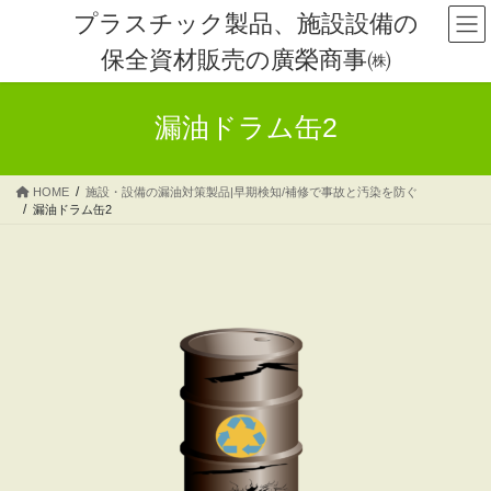
コ
ナ
プラスチック製品、施設設備の
ン
ビ
保全資材販売の廣榮商事㈱
テ
ゲ
ン
ー
ツ
シ
漏油ドラム缶2
へ
ョ
ス
ン
キ
に
HOME
施設・設備の漏油対策製品|早期検知/補修で事故と汚染を防ぐ
ッ
移
漏油ドラム缶2
プ
動