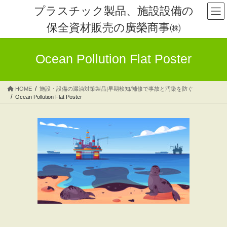
コ
ナ
プラスチック製品、施設設備の
ン
ビ
保全資材販売の廣榮商事㈱
テ
ゲ
ン
ー
ツ
シ
Ocean Pollution Flat Poster
へ
ョ
ス
ン
キ
に
HOME
施設・設備の漏油対策製品|早期検知/補修で事故と汚染を防ぐ
ッ
移
Ocean Pollution Flat Poster
プ
動