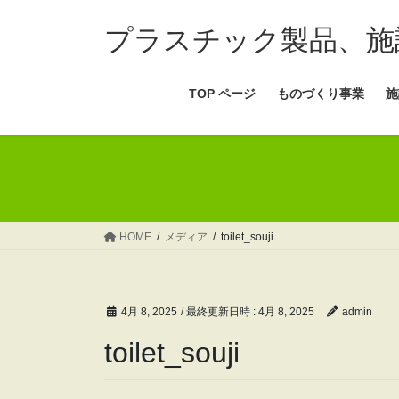
コ
ナ
ン
ビ
プラスチック製品、施
テ
ゲ
ン
ー
TOP ページ
ものづくり事業
施
ツ
シ
へ
ョ
ス
ン
キ
に
ッ
移
プ
動
HOME
メディア
toilet_souji
4月 8, 2025
/ 最終更新日時 :
4月 8, 2025
admin
toilet_souji