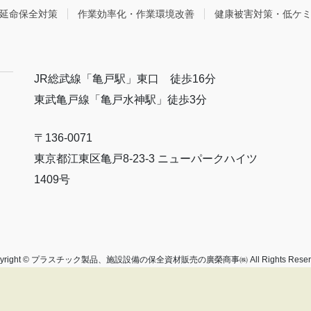
延命保全対策
作業効率化・作業環境改善
健康被害対策・低ケ
JR総武線「亀戸駅」東口 徒歩16分
東武亀戸線「亀戸水神駅」徒歩3分
〒136-0071
東京都江東区亀戸8-23-3 ニューパークハイツ
1409号
pyright © プラスチック製品、施設設備の保全資材販売の廣榮商事㈱ All Rights Reserv
Powered by
WordPress
with
Lightning Theme
&
VK All in One Expansion Unit